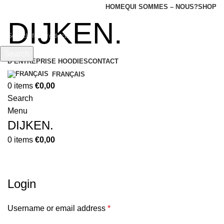
HOME
QUI SOMMES – NOUS?
SHOP
DIJKEN.
Search
D’ENTREPRISE HOODIES
CONTACT
Start typing to see products you are looking for.
FRANÇAIS
0
items
€
0,00
Search
Menu
DIJKEN.
0
items
€
0,00
My account
Login
Username or email address
*